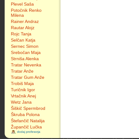
Plevel Saša
Potočnik Renko
Milena
Rainer Andraz
Rautar Alojz
Rojc Tanja
Selčan Katja
Sernec Simon
Srebočan Maja
Strniša Alenka
Tratar Nevenka
Tratar Anže
Tratar Gum Anže
Trobiš Maja
Turičnik Igor
Vrtačnik Anej
Wetz Jana
Šiškič Spermbrod
Škruba Polona
Štefančič Natalija
Župančič Lučka
dodaj profesorja