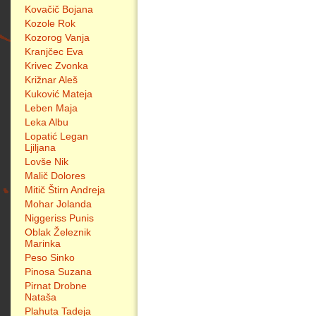
Kovačič Bojana
Kozole Rok
Kozorog Vanja
Kranjčec Eva
Krivec Zvonka
Križnar Aleš
Kuković Mateja
Leben Maja
Leka Albu
Lopatić Legan
Ljiljana
Lovše Nik
Malič Dolores
Mitič Štirn Andreja
Mohar Jolanda
Niggeriss Punis
Oblak Železnik
Marinka
Peso Sinko
Pinosa Suzana
Pirnat Drobne
Nataša
Plahuta Tadeja