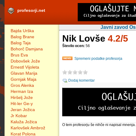
profesorji.net
Javni zavod Os
Bajda Urška
Nik Lovše
4.2/5
Balog Brane
Balog Taja
Število ocen:
56
Bohorč Damjana
Brus Eva
Spremeni podatke profesorja
Dobovšek Jože
Ernestl Vijoleta
Glavan Marija
Gornjak Maja
Dodaj komentar
Gros Alenka
Herman Iza
Hiršelj Jože
Hit-ler Ge-y
Jeran Jožica
Jr Kobar
Kaluža Jožica
O tem profesorju še nihče ni napisal mnenja.
Karlovšek Ambrož
Korat Polona