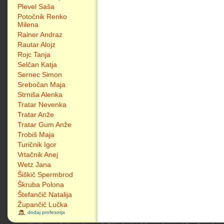
Plevel Saša
Potočnik Renko
Milena
Rainer Andraz
Rautar Alojz
Rojc Tanja
Selčan Katja
Sernec Simon
Srebočan Maja
Strniša Alenka
Tratar Nevenka
Tratar Anže
Tratar Gum Anže
Trobiš Maja
Turičnik Igor
Vrtačnik Anej
Wetz Jana
Šiškič Spermbrod
Škruba Polona
Štefančič Natalija
Župančič Lučka
dodaj profesorja