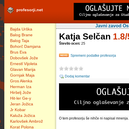
profesorji.net
Javni zavod Os
Bajda Urška
Katja Selčan
1.8/
Balog Brane
Balog Taja
Število ocen:
25
Bohorč Damjana
Brus Eva
Spremeni podatke profesorja
Dobovšek Jože
Ernestl Vijoleta
Glavan Marija
Gornjak Maja
Dodaj komentar
Gros Alenka
Herman Iza
Hiršelj Jože
Hit-ler Ge-y
Jeran Jožica
Jr Kobar
Kaluža Jožica
O tem profesorju še nihče ni napisal mnenja.
Karlovšek Ambrož
Korat Polona