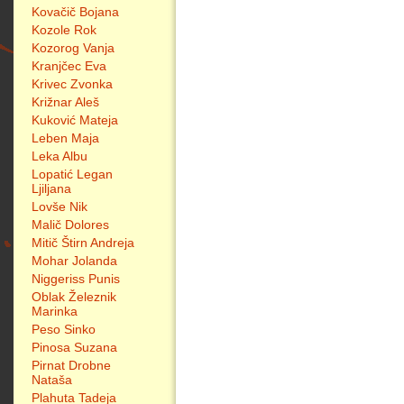
Kovačič Bojana
Kozole Rok
Kozorog Vanja
Kranjčec Eva
Krivec Zvonka
Križnar Aleš
Kuković Mateja
Leben Maja
Leka Albu
Lopatić Legan
Ljiljana
Lovše Nik
Malič Dolores
Mitič Štirn Andreja
Mohar Jolanda
Niggeriss Punis
Oblak Železnik
Marinka
Peso Sinko
Pinosa Suzana
Pirnat Drobne
Nataša
Plahuta Tadeja