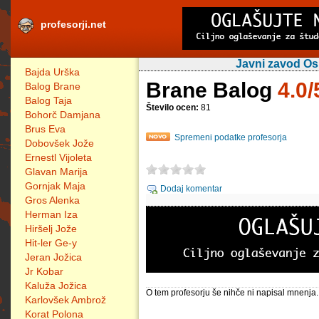
profesorji.net
Javni zavod Os
Bajda Urška
Brane Balog
4.0/
Balog Brane
Balog Taja
Število ocen:
81
Bohorč Damjana
Brus Eva
Spremeni podatke profesorja
Dobovšek Jože
Ernestl Vijoleta
Glavan Marija
Gornjak Maja
Dodaj komentar
Gros Alenka
Herman Iza
Hiršelj Jože
Hit-ler Ge-y
Jeran Jožica
Jr Kobar
Kaluža Jožica
O tem profesorju še nihče ni napisal mnenja.
Karlovšek Ambrož
Korat Polona