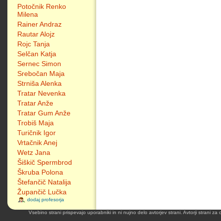
Potočnik Renko
Milena
Rainer Andraz
Rautar Alojz
Rojc Tanja
Selčan Katja
Sernec Simon
Srebočan Maja
Strniša Alenka
Tratar Nevenka
Tratar Anže
Tratar Gum Anže
Trobiš Maja
Turičnik Igor
Vrtačnik Anej
Wetz Jana
Šiškič Spermbrod
Škruba Polona
Štefančič Natalija
Župančič Lučka
dodaj profesorja
Vsebino strani prispevajo uporabniki in ni nujno delo avtorjev strani. Avtorji strani z