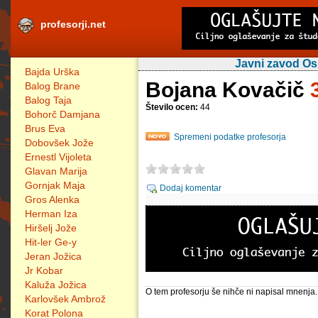
profesorji.net
Javni zavod Os
Bajda Urška
Bojana Kovačič
Balog Brane
Balog Taja
Število ocen:
44
Bohorč Damjana
Brus Eva
Spremeni podatke profesorja
Dobovšek Jože
Ernestl Vijoleta
Glavan Marija
Gornjak Maja
Dodaj komentar
Gros Alenka
Herman Iza
Hiršelj Jože
Hit-ler Ge-y
Jeran Jožica
Jr Kobar
Kaluža Jožica
O tem profesorju še nihče ni napisal mnenja.
Karlovšek Ambrož
Korat Polona