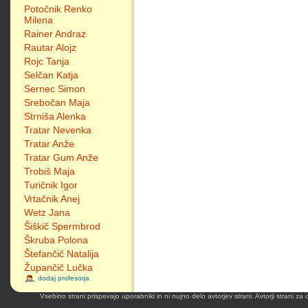
Potočnik Renko
Milena
Rainer Andraz
Rautar Alojz
Rojc Tanja
Selčan Katja
Sernec Simon
Srebočan Maja
Strniša Alenka
Tratar Nevenka
Tratar Anže
Tratar Gum Anže
Trobiš Maja
Turičnik Igor
Vrtačnik Anej
Wetz Jana
Šiškič Spermbrod
Škruba Polona
Štefančič Natalija
Župančič Lučka
dodaj profesorja
Vsebino strani prispevajo uporabniki in ni nujno delo avtorjev strani. Avtorji strani z