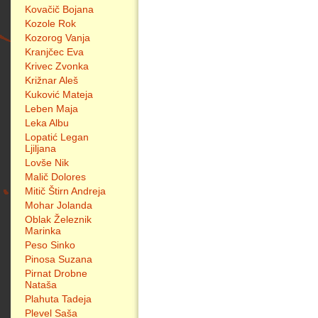
Kovačič Bojana
Kozole Rok
Kozorog Vanja
Kranjčec Eva
Krivec Zvonka
Križnar Aleš
Kuković Mateja
Leben Maja
Leka Albu
Lopatić Legan
Ljiljana
Lovše Nik
Malič Dolores
Mitič Štirn Andreja
Mohar Jolanda
Oblak Železnik
Marinka
Peso Sinko
Pinosa Suzana
Pirnat Drobne
Nataša
Plahuta Tadeja
Plevel Saša