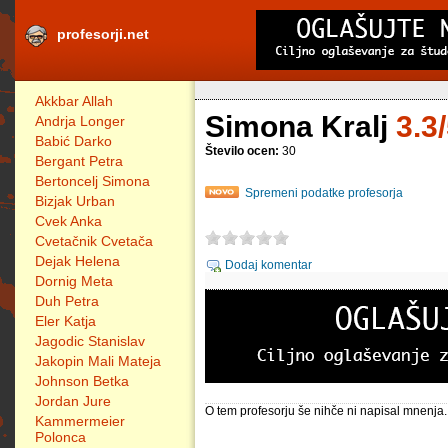
profesorji.net
Akkbar Allah
Simona Kralj
3.3
Andrja Longer
Babić Darko
Število ocen:
30
Bergant Petra
Bertoncelj Simona
Spremeni podatke profesorja
Bizjak Urban
Cvek Anka
Cvetačnik Cvetača
Dejak Helena
Dodaj komentar
Dornig Meta
Duh Petra
Eler Katja
Jagodic Stanislav
Jakopin Mali Mateja
Johnson Betka
Jordan Jure
O tem profesorju še nihče ni napisal mnenja.
Kammermeier
Polonca