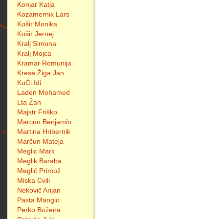
Konjar Katja
Kozamernik Lars
Košir Monika
Košir Jernej
Kralj Simona
Kralj Mojca
Kramar Romunija
Krese Žiga Jan
KuĆi Idi
Laden Mohamed
Lta Žan
Majstr Friško
Marcun Benjamin
Martina Hribernik
Marčun Mateja
Meglic Mark
Meglik Baraba
Meglič Primož
Miska Cvili
Nekovič Arijan
Pasta Mangio
Perko Božena