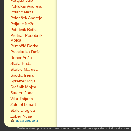
Petajda Juje
Poklukar Andreja
Polanc Neža
Polanšek Andreja
Poljanc Neža
Potočnik Betka
Pretnar Podobnik
Mojca
Primožić Darko
Prostitutka Daša
Rener Anže
Skola Huda
Skubic Maruša
Snodic Irena
Spreizer Mitja
Srečnik Mojca
Studen Jona
Vilar Tatjana
Zaletel Lenart
Štalc Dragica
Žuber Nuša
dodaj profesorja
Vsebino strani prispevajo uporabniki in ni nujno delo avtorjev strani. Avtorji strani z