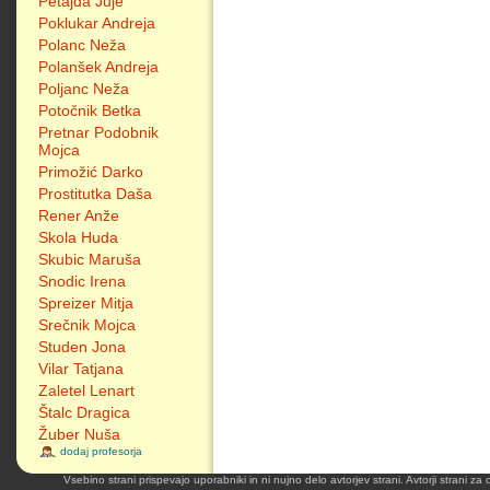
Petajda Juje
Poklukar Andreja
Polanc Neža
Polanšek Andreja
Poljanc Neža
Potočnik Betka
Pretnar Podobnik
Mojca
Primožić Darko
Prostitutka Daša
Rener Anže
Skola Huda
Skubic Maruša
Snodic Irena
Spreizer Mitja
Srečnik Mojca
Studen Jona
Vilar Tatjana
Zaletel Lenart
Štalc Dragica
Žuber Nuša
dodaj profesorja
Vsebino strani prispevajo uporabniki in ni nujno delo avtorjev strani. Avtorji strani z