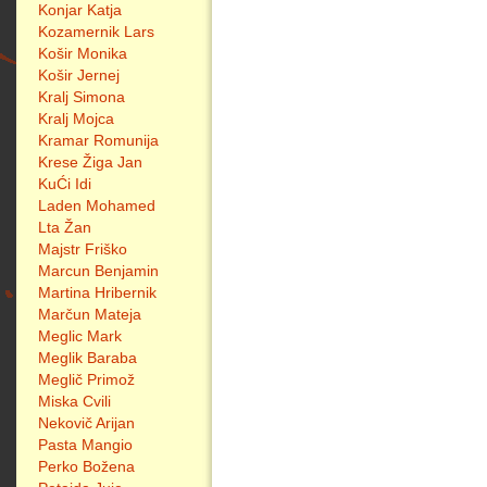
Konjar Katja
Kozamernik Lars
Košir Monika
Košir Jernej
Kralj Simona
Kralj Mojca
Kramar Romunija
Krese Žiga Jan
KuĆi Idi
Laden Mohamed
Lta Žan
Majstr Friško
Marcun Benjamin
Martina Hribernik
Marčun Mateja
Meglic Mark
Meglik Baraba
Meglič Primož
Miska Cvili
Nekovič Arijan
Pasta Mangio
Perko Božena