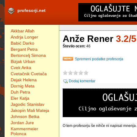
profesorji.net
Akkbar Allah
Anže Rener
3.2/5
Andrja Longer
Babić Darko
Število ocen:
46
Bergant Petra
Bertoncelj Simona
Spremeni podatke profesorja
Bizjak Urban
Cvek Anka
Cvetačnik Cvetača
Dejak Helena
Dodaj komentar
Dornig Meta
Duh Petra
Eler Katja
Jagodic Stanislav
Jakopin Mali Mateja
Johnson Betka
Jordan Jure
O tem profesorju še nihče ni napisal mnenja.
Kammermeier
Polonca