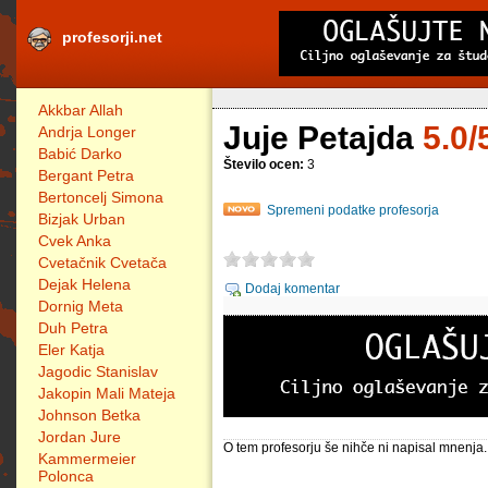
profesorji.net
Akkbar Allah
Juje Petajda
5.0/
Andrja Longer
Babić Darko
Število ocen:
3
Bergant Petra
Bertoncelj Simona
Spremeni podatke profesorja
Bizjak Urban
Cvek Anka
Cvetačnik Cvetača
Dejak Helena
Dodaj komentar
Dornig Meta
Duh Petra
Eler Katja
Jagodic Stanislav
Jakopin Mali Mateja
Johnson Betka
Jordan Jure
O tem profesorju še nihče ni napisal mnenja.
Kammermeier
Polonca