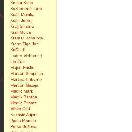
Konjar Katja
Kozamernik Lars
Košir Monika
Košir Jernej
Kralj Simona
Kralj Mojca
Kramar Romunija
Krese Žiga Jan
KuĆi Idi
Laden Mohamed
Lta Žan
Majstr Friško
Marcun Benjamin
Martina Hribernik
Marčun Mateja
Meglic Mark
Meglik Baraba
Meglič Primož
Miska Cvili
Nekovič Arijan
Pasta Mangio
Perko Božena