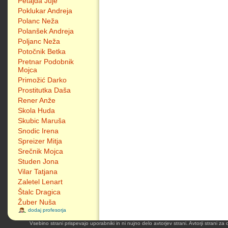
Petajda Juje
Poklukar Andreja
Polanc Neža
Polanšek Andreja
Poljanc Neža
Potočnik Betka
Pretnar Podobnik
Mojca
Primožić Darko
Prostitutka Daša
Rener Anže
Skola Huda
Skubic Maruša
Snodic Irena
Spreizer Mitja
Srečnik Mojca
Studen Jona
Vilar Tatjana
Zaletel Lenart
Štalc Dragica
Žuber Nuša
dodaj profesorja
Vsebino strani prispevajo uporabniki in ni nujno delo avtorjev strani. Avtorji strani z