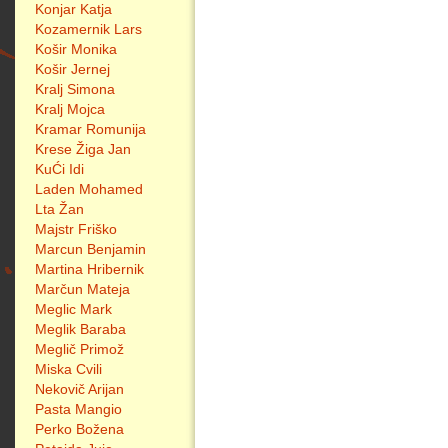
Konjar Katja
Kozamernik Lars
Košir Monika
Košir Jernej
Kralj Simona
Kralj Mojca
Kramar Romunija
Krese Žiga Jan
KuĆi Idi
Laden Mohamed
Lta Žan
Majstr Friško
Marcun Benjamin
Martina Hribernik
Marčun Mateja
Meglic Mark
Meglik Baraba
Meglič Primož
Miska Cvili
Nekovič Arijan
Pasta Mangio
Perko Božena