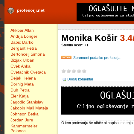
profesorji.net
Akkbar Allah
Monika Košir
3.4
Andrja Longer
Babić Darko
Število ocen:
71
Bergant Petra
Bertoncelj Simona
Spremeni podatke profesorja
Bizjak Urban
Cvek Anka
Cvetačnik Cvetača
Dejak Helena
Dodaj komentar
Dornig Meta
Duh Petra
Eler Katja
Jagodic Stanislav
Jakopin Mali Mateja
Johnson Betka
Jordan Jure
O tem profesorju še nihče ni napisal mnenja.
Kammermeier
Polonca