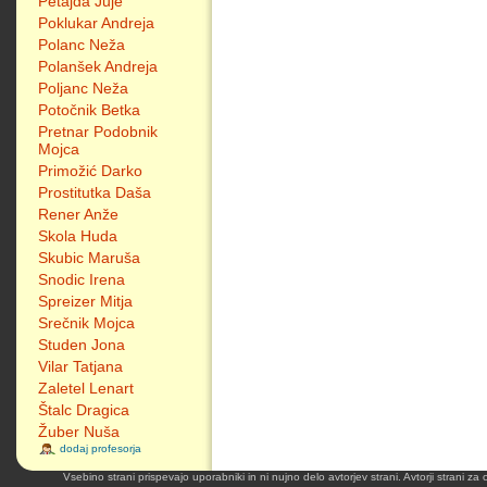
Petajda Juje
Poklukar Andreja
Polanc Neža
Polanšek Andreja
Poljanc Neža
Potočnik Betka
Pretnar Podobnik
Mojca
Primožić Darko
Prostitutka Daša
Rener Anže
Skola Huda
Skubic Maruša
Snodic Irena
Spreizer Mitja
Srečnik Mojca
Studen Jona
Vilar Tatjana
Zaletel Lenart
Štalc Dragica
Žuber Nuša
dodaj profesorja
Vsebino strani prispevajo uporabniki in ni nujno delo avtorjev strani. Avtorji strani z