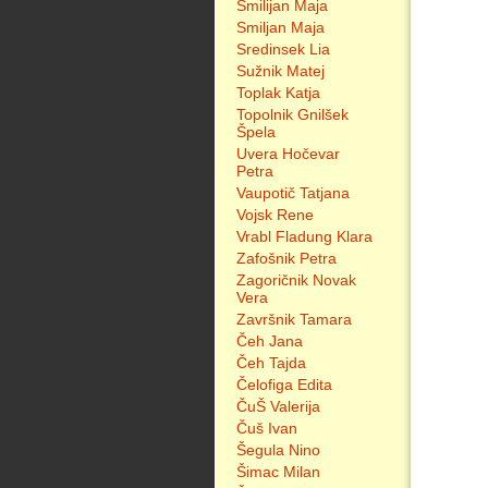
Smilijan Maja
Smiljan Maja
Sredinsek Lia
Sužnik Matej
Toplak Katja
Topolnik Gnilšek
Špela
Uvera Hočevar
Petra
Vaupotič Tatjana
Vojsk Rene
Vrabl Fladung Klara
Zafošnik Petra
Zagoričnik Novak
Vera
Završnik Tamara
Čeh Jana
Čeh Tajda
Čelofiga Edita
ČuŠ Valerija
Čuš Ivan
Šegula Nino
Šimac Milan