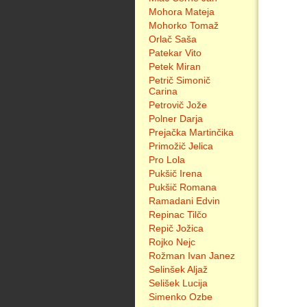
Mohora Mateja
Mohorko Tomaž
Orlač Saša
Patekar Vito
Petek Miran
Petrič Simonič
Carina
Petrovič Jože
Polner Darja
Prejačka Martinčika
Primožič Jelica
Pro Lola
Pukšič Irena
Pukšič Romana
Ramadani Edvin
Repinac Tilčo
Repič Jožica
Rojko Nejc
Rožman Ivan Janez
Selinšek Aljaž
Selišek Lucija
Simenko Ozbe