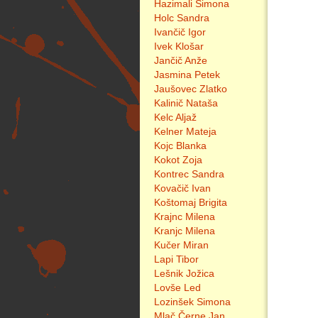
Hazimali Simona
Holc Sandra
Ivančič Igor
Ivek Klošar
Jančič Anže
Jasmina Petek
Jaušovec Zlatko
Kalinič Nataša
Kelc Aljaž
Kelner Mateja
Kojc Blanka
Kokot Zoja
Kontrec Sandra
Kovačič Ivan
Koštomaj Brigita
Krajnc Milena
Kranjc Milena
Kučer Miran
Lapi Tibor
Lešnik Jožica
Lovše Led
Lozinšek Simona
Mlač Černe Jan