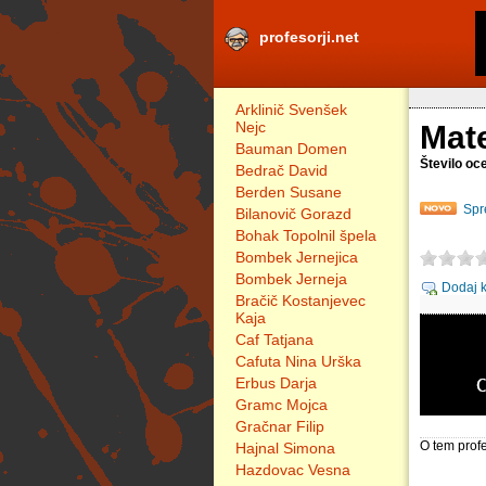
profesorji.net
Arklinič Svenšek
Nejc
Mat
Bauman Domen
Število oc
Bedrač David
Berden Susane
Spr
Bilanovič Gorazd
Bohak Topolnil špela
Bombek Jernejica
Bombek Jerneja
Dodaj 
Bračič Kostanjevec
Kaja
Caf Tatjana
Cafuta Nina Urška
Erbus Darja
Gramc Mojca
Gračnar Filip
O tem profe
Hajnal Simona
Hazdovac Vesna