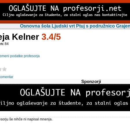
Osnovna šola Ljudski vrt Ptuj s podružnico Graje
eja Kelner
3.4/5
en:
84
emeni podatke profesorja
komentar
Sponzorji
sorju še nihče ni napisal mnenja.