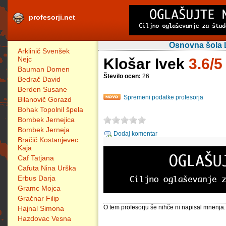
profesorji.net
Osnovna šola L
Arklinič Svenšek
Nejc
Klošar Ivek
3.6/5
Bauman Domen
Število ocen:
26
Bedrač David
Berden Susane
Spremeni podatke profesorja
Bilanovič Gorazd
Bohak Topolnil špela
Bombek Jernejica
Bombek Jerneja
Dodaj komentar
Bračič Kostanjevec
Kaja
Caf Tatjana
Cafuta Nina Urška
Erbus Darja
Gramc Mojca
Gračnar Filip
O tem profesorju še nihče ni napisal mnenja.
Hajnal Simona
Hazdovac Vesna