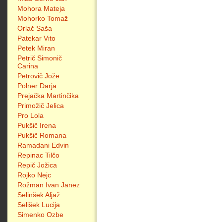
Mohora Mateja
Mohorko Tomaž
Orlač Saša
Patekar Vito
Petek Miran
Petrič Simonič
Carina
Petrovič Jože
Polner Darja
Prejačka Martinčika
Primožič Jelica
Pro Lola
Pukšič Irena
Pukšič Romana
Ramadani Edvin
Repinac Tilčo
Repič Jožica
Rojko Nejc
Rožman Ivan Janez
Selinšek Aljaž
Selišek Lucija
Simenko Ozbe