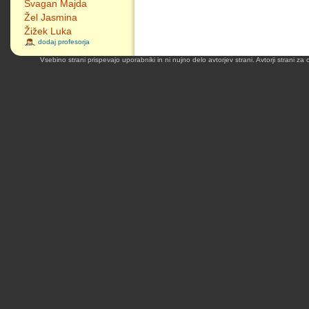
Švagan Majda
Žel Jasmina
Žižek Luka
dodaj profesorja
Vsebino strani prispevajo uporabniki in ni nujno delo avtorjev strani. Avtorji strani z