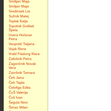
Smilijan Maja
Smiljan Maja
Sredinsek Lia
Sužnik Matej
Toplak Katja
Topolnik Gnilšek
Špela
Uvera Hočevar
Petra
Vaupotič Tatjana
Vojsk Rene
Vrabl Fladung Klara
Zafošnik Petra
Zagoričnik Novak
Vera
Završnik Tamara
Čeh Jana
Čeh Tajda
Čelofiga Edita
ČuŠ Valerija
Čuš Ivan
Šegula Nino
Šimac Milan