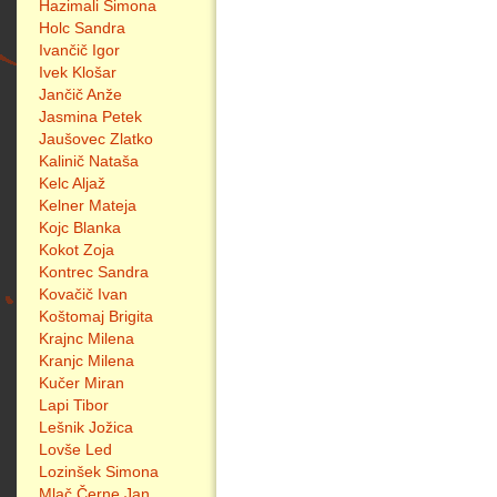
Hazimali Simona
Holc Sandra
Ivančič Igor
Ivek Klošar
Jančič Anže
Jasmina Petek
Jaušovec Zlatko
Kalinič Nataša
Kelc Aljaž
Kelner Mateja
Kojc Blanka
Kokot Zoja
Kontrec Sandra
Kovačič Ivan
Koštomaj Brigita
Krajnc Milena
Kranjc Milena
Kučer Miran
Lapi Tibor
Lešnik Jožica
Lovše Led
Lozinšek Simona
Mlač Černe Jan