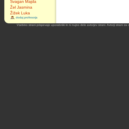
Švagan Majda
Žel Jasmina
Žižek Luka
dodaj profesorja
Vsebino strani prispevajo uporabniki in ni nujno delo avtorjev strani. Avtorji strani z