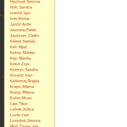
Hazimali Simona
Holc Sandra
Ivančič Igor
Ivek Klošar
Jančič Anže
Jasmina Petek
Jaušovec Zlatko
Kalinič Nataša
Kelc Aljaž
Kelner Mateja
Kojc Blanka
Kokot Zoja
Kontrec Sandra
Kovačič Ivan
Koštomaj Brigita
Krajnc Milena
Kranjc Milena
Kučer Miran
Lapi Tibor
Lešnik Jožica
Lovše Led
Lozinšek Simona
Mlač Černe Jan