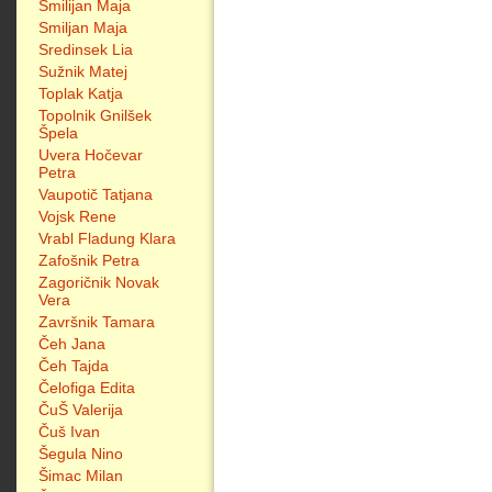
Smilijan Maja
Smiljan Maja
Sredinsek Lia
Sužnik Matej
Toplak Katja
Topolnik Gnilšek
Špela
Uvera Hočevar
Petra
Vaupotič Tatjana
Vojsk Rene
Vrabl Fladung Klara
Zafošnik Petra
Zagoričnik Novak
Vera
Završnik Tamara
Čeh Jana
Čeh Tajda
Čelofiga Edita
ČuŠ Valerija
Čuš Ivan
Šegula Nino
Šimac Milan