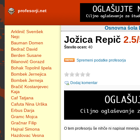
profesorji.net
Osnovna šola L
Arklinič Svenšek
Nejc
Jožica Repič
2.5
Bauman Domen
Število ocen:
40
Bedrač David
Berden Susane
Spremeni podatke profesorja
Bilanovič Gorazd
Bohak Topolnil špela
Bombek Jernejica
Bombek Jerneja
Dodaj komentar
Bračič Kostanjevec
Kaja
Caf Tatjana
Cafuta Nina Urška
Erbus Darja
Gramc Mojca
Gračnar Filip
O tem profesorju še nihče ni napisal mnenja.
Hajnal Simona
Hazdovac Vesna