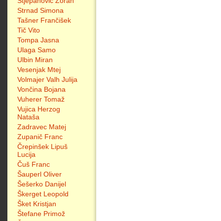
Stjepanović Zoran
Strnad Simona
Tašner Frančišek
Tič Vito
Tompa Jasna
Ulaga Samo
Ulbin Miran
Vesenjak Mtej
Volmajer Valh Julija
Vončina Bojana
Vuherer Tomaž
Vujica Herzog
Nataša
Zadravec Matej
Zupanič Franc
Črepinšek Lipuš
Lucija
Čuš Franc
Šauperl Oliver
Šešerko Danijel
Škerget Leopold
Šket Kristjan
Štefane Primož