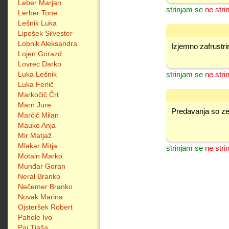
Leber Marjan
strinjam se
ne stri
Lerher Tone
Lešnik Luka
Lipošek Silvester
Lobnik Aleksandra
Izjemno zafrustrira
Lojen Gorazd
Lovrec Darko
Luka Lešnik
strinjam se
ne stri
Luka Ferlič
Markočič Črt
Marn Jure
Predavanja so zelo
Marčič Milan
Mauko Anja
Mir Matjaž
Mlakar Mitja
strinjam se
ne stri
Motaln Marko
Munđar Goran
Neral Branko
Nečemer Branko
Novak Marina
Ojsteršek Robert
Pahole Ivo
Paj Tjaša