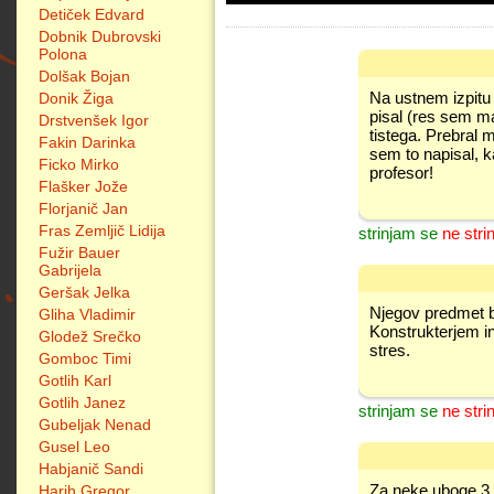
Detiček Edvard
Dobnik Dubrovski
Polona
Dolšak Bojan
Na ustnem izpitu
Donik Žiga
pisal (res sem ma
Drstvenšek Igor
tistega. Prebral 
Fakin Darinka
sem to napisal, k
Ficko Mirko
profesor!
Flašker Jože
Florjanič Jan
Fras Zemljič Lidija
strinjam se
ne stri
Fužir Bauer
Gabrijela
Geršak Jelka
Njegov predmet bi
Gliha Vladimir
Konstrukterjem i
Glodež Srečko
stres.
Gomboc Timi
Gotlih Karl
Gotlih Janez
strinjam se
ne stri
Gubeljak Nenad
Gusel Leo
Habjanič Sandi
Za neke uboge 3 
Harih Gregor