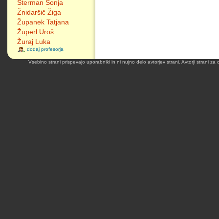
Šterman Sonja
Žnidaršič Žiga
Županek Tatjana
Župerl Uroš
Žuraj Luka
dodaj profesorja
Vsebino strani prispevajo uporabniki in ni nujno delo avtorjev strani. Avtorji strani z