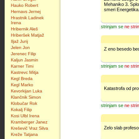
Mehaniko 3. Sploh
Hauko Robert
smeri Energetika.
Hernavs Jernej
Hrastnik Ladinek
Irena
strinjam se
ne stri
Hribernik Aleš
Hriberšek Matjaž
Iljaž Jurij
Jelen Jon
Z eno besedo bed
Jerenec Filip
Kaljun Jasmin
strinjam se
ne stri
Karner Timi
Kastrevc Mitja
Kegl Breda
Kegl Marko
Katastrofa od pro
Kevorkijan Luka
Klančnik Simon
Klobučar Rok
strinjam se
ne stri
Kokalj Filip
Kosi Ulbl Irena
Kramberger Janez
Zelo slab profeso
Kreševič Vraz Silva
Kreže Tatjana