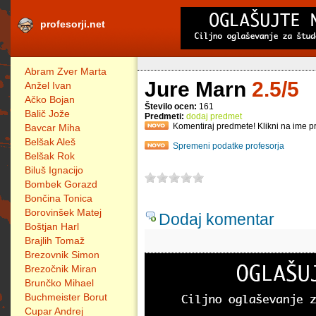
profesorji.net
Abram Zver Marta
Jure Marn
2.5/5
Anžel Ivan
Ačko Bojan
Število ocen:
161
Balič Jože
Predmeti:
dodaj predmet
Komentiraj predmete! Klikni na ime p
Bavcar Miha
Belšak Aleš
Spremeni podatke profesorja
Belšak Rok
Biluš Ignacijo
Bombek Gorazd
Bončina Tonica
Borovinšek Matej
Dodaj komentar
Boštjan Harl
Brajlih Tomaž
Brezovnik Simon
Brezočnik Miran
Brunčko Mihael
Buchmeister Borut
Cupar Andrej