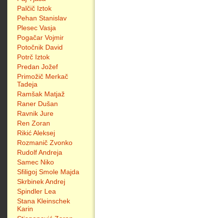
Palčič Iztok
Pehan Stanislav
Plesec Vasja
Pogačar Vojmir
Potočnik David
Potrč Iztok
Predan Jožef
Primožič Merkač
Tadeja
Ramšak Matjaž
Raner Dušan
Ravnik Jure
Ren Zoran
Rikić Aleksej
Rozmanič Zvonko
Rudolf Andreja
Samec Niko
Sfiligoj Smole Majda
Skrbinek Andrej
Spindler Lea
Stana Kleinschek
Karin