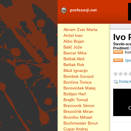
profesorji.net
Abram Zver Marta
Ivo
Anžel Ivan
Ačko Bojan
Število oc
Balič Jože
Predmeti:
Kom
Bavcar Miha
Belšak Aleš
Spr
Belšak Rok
Biluš Ignacijo
Bombek Gorazd
Dodaj 
Bončina Tonica
Borovinšek Matej
Boštjan Harl
Brajlih Tomaž
Brezovnik Simon
Brezočnik Miran
Brunčko Mihael
Buchmeister Borut
Cupar Andrej