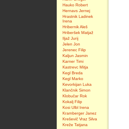
Hauko Robert
Hernavs Jernej
Hrastnik Ladinek
Irena
Hribernik Aleš
Hriberšek Matjaž
Iljaž Jurij
Jelen Jon
Jerenec Filip
Kaljun Jasmin
Karner Timi
Kastrevc Mitja
Kegl Breda
Kegl Marko
Kevorkijan Luka
Klančnik Simon
Klobučar Rok
Kokalj Filip
Kosi Ulbl Irena
Kramberger Janez
Kreševič Vraz Silva
Kreže Tatjana