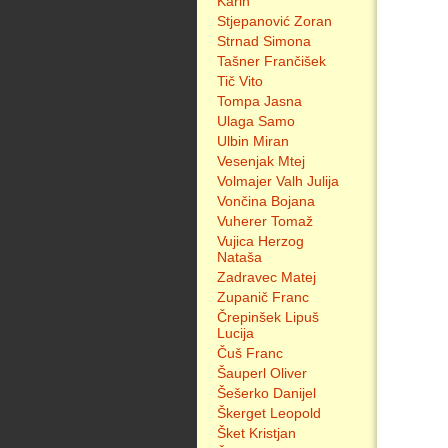
Karin
Stjepanović Zoran
Strnad Simona
Tašner Frančišek
Tič Vito
Tompa Jasna
Ulaga Samo
Ulbin Miran
Vesenjak Mtej
Volmajer Valh Julija
Vončina Bojana
Vuherer Tomaž
Vujica Herzog
Nataša
Zadravec Matej
Zupanič Franc
Črepinšek Lipuš
Lucija
Čuš Franc
Šauperl Oliver
Šešerko Danijel
Škerget Leopold
Šket Kristjan