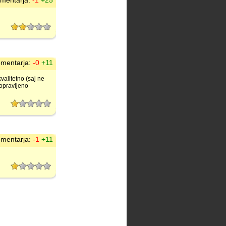
mentarja:
-1
+25
mentarja:
-0
+11
valitetno (saj ne
 opravljeno
mentarja:
-1
+11