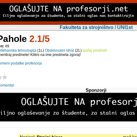
Fakulteta za strojništvo / UNI1st
 Pahole
2.1/5
en:
49
Mehanska tehnologija
(1L)
Obdelovalni stroji
(2L)
dodaj predmet
entiraj predmete! Klikni na ime predmeta zgoraj!
emeni podatke profesorja
komentar
Sponzorji