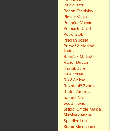
Palčič Iztok
Pehan Stanislav
Plesec Vasja
Pogačar Vojmir
Potočnik David
Potrč Iztok
Predan Jožef
Primožič Merkač
Tadeja
Ramšak Matjaž
Raner Dušan
Ravnik Jure
Ren Zoran
Rikić Aleksej
Rozmanič Zvonko
Rudolf Andreja
Samec Niko
Scott Travis
Sfiligoj Smole Majda
Skrbinek Andrej
Spindler Lea
Stana Kleinschek