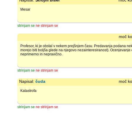
Napisal:
Strojni biser
moč ko
Mesar
strinjam se
ne strinjam se
moč ko
Profesor, ki je obstal v nekem prejšnjem času. Predavanja podana nek
morejo biti boljša glede na njegovo nezainteresiranost). Ocenjevanje
neprimerno in nepravično.
strinjam se
ne strinjam se
Napisal:
čuda
moč ko
Katastrofa
strinjam se
ne strinjam se