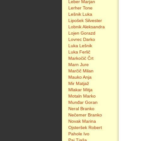
Leber Marjan
Lerher Tone
Lešnik Luka
Lipošek Silvester
Lobnik Aleksandra
Lojen Gorazd
Lovrec Darko
Luka Lešnik
Luka Ferlič
Markočič Črt
Marn Jure
Marčič Milan
Mauko Anja
Mir Matjaž
Mlakar Mitja
Motaln Marko
Munđar Goran
Neral Branko
Nečemer Branko
Novak Marina
Ojsteršek Robert
Pahole Ivo
Paj Tjaša