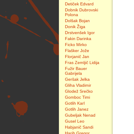
Detiček Edvard
Dobnik Dubrovski
Polona
Dolšak Bojan
Donik Žiga
Drstvenšek Igor
Fakin Darinka
Ficko Mirko
Flašker Jože
Florjanič Jan
Fras Zemljič Lidija
Fužir Bauer
Gabrijela
Geršak Jelka
Gliha Vladimir
Glodež Srečko
Gomboc Timi
Gotlih Karl
Gotlih Janez
Gubeljak Nenad
Gusel Leo
Habjanič Sandi
Harih Gregor