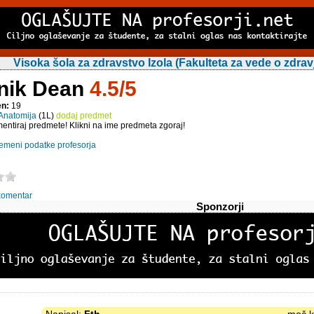
Visoka šola za zdravstvo Izola (Fakulteta za vede o zdravju
nik Dean
4.5/5
en:
19
Anatomija
(1L)
dodaj predmet
entiraj predmete! Klikni na ime predmeta zgoraj!
emeni podatke profesorja
komentar
Sponzorji