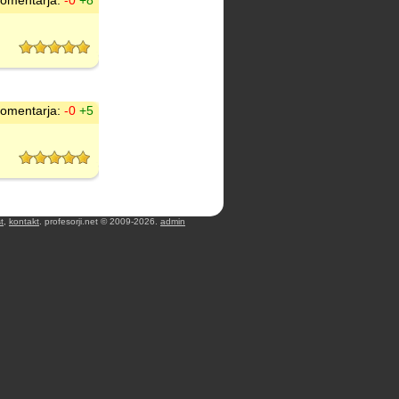
omentarja:
-0
+8
omentarja:
-0
+5
t
,
kontakt
. profesorji.net © 2009-2026.
admin