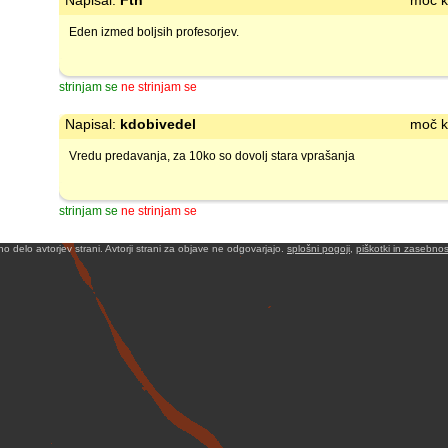
Napisal:
Fth
moč k
Eden izmed boljsih profesorjev.
strinjam se
ne strinjam se
Napisal:
kdobivedel
moč k
Vredu predavanja, za 10ko so dovolj stara vprašanja
strinjam se
ne strinjam se
no delo avtorjev strani. Avtorji strani za objave ne odgovarjajo.
splošni pogoji
,
piškotki in zasebnos