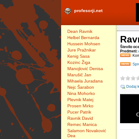
profesorji.net
Dean Ravnik
Rav
Helbel Bernarda
Hussein Mohsen
Število oc
Jure Pražnikar
Predmeti:
Kom
Kenig Sasa
Kozinc Žiga
Spr
Manojlović Denisa
Marušič Jan
Mihaela Juradana
Dodaj 
Nejc Šarabon
Nina Mohorko
Plevnik Matej
Prosen Mirko
Pucer Patrik
Ravnik David
Remec Manica
Salamon Novaković
Dea