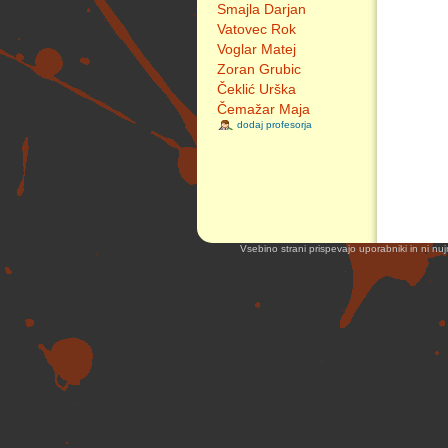
Smajla Darjan
Vatovec Rok
Voglar Matej
Zoran Grubic
Čeklić Urška
Čemažar Maja
dodaj profesorja
Vsebino strani prispevajo uporabniki in ni nuj