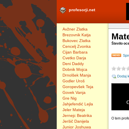
profesorji.net
Avžner Zlatka
Mate
Brezovnik Katja
Bukovec Zlatka
Število oc
Cencelj Zvonka
Cijan Barbara
Spr
Cvetko Darja
Deni Daddy
Dobnik Mojca
Drnolšek Manja
Dodaj 
Godler Uroš
Goropevšek Teja
Govek Vanja
Gre Nig
Jahjefendić Lejla
Jeler Mateja
Jernejc Beatrika
O tem profe
Jeršič Danijela
Junior Joshuwa