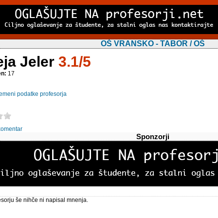
OŠ VRANSKO - TABOR / OŠ
ja Jeler
3.1/5
en:
17
emeni podatke profesorja
komentar
Sponzorji
sorju še nihče ni napisal mnenja.