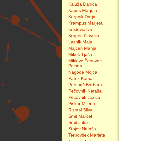
Kaluža Danica
Kapus Marjeta
Korpnik Darja
Krampus Marjeta
Kristovic Iva
Kropec Klavdija
Laznik Maja
Majcen Manja
Mikek Tjaša
Miklavc Žebovec
Polona
Nagode Mojca
Patrix Komar
Pertinač Barbara
Pečovnik Nataša
Pečovnik Jožica
Piskar Milena
Rizmal Silva
Smit Marcel
Smit Jaka
Stojov Nataša
Terbovšek Marjeta