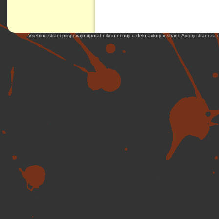
Vsebino strani prispevajo uporabniki in ni nujno delo avtorjev strani. Avtorji strani z