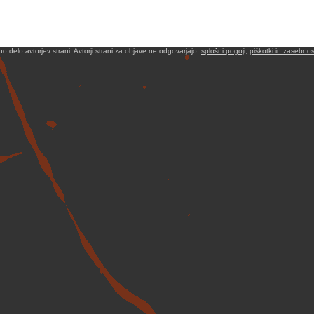
no delo avtorjev strani. Avtorji strani za objave ne odgovarjajo.
splošni pogoji
,
piškotki in zasebnos