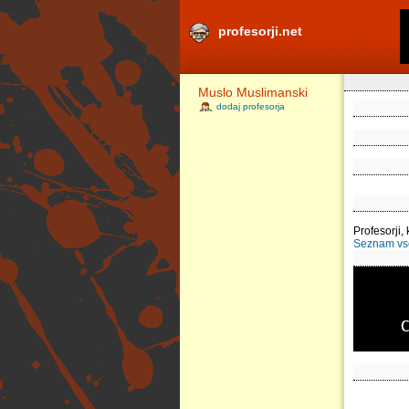
profesorji.net
Muslo Muslimanski
dodaj profesorja
Profesorji, 
Seznam vseh