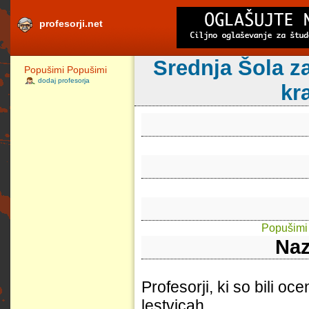
profesorji.net
Srednja Šola za
Popušimi Popušimi
dodaj profesorja
kr
Popušimi
Naz
Profesorji, ki so bili oc
lestvicah.