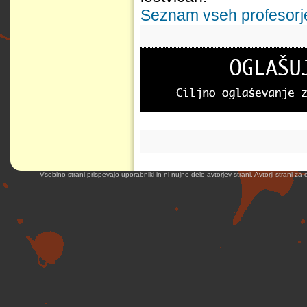
Seznam vseh profesorjev
Vsebino strani prispevajo uporabniki in ni nujno delo avtorjev strani. Avtorji strani z