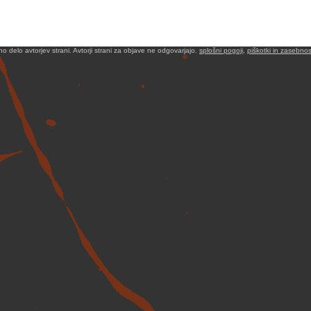
no delo avtorjev strani. Avtorji strani za objave ne odgovarjajo.
splošni pogoji
,
piškotki in zasebnos