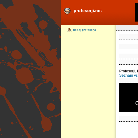
profesorji.net
dodaj profesorja
Profesorji, 
Seznam vseh