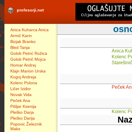
profesorji.net
osno
Anica Kuharca Anica
Armič Karin
Bizjak Branko
Bled Tanja
Anica Ku
Golob Petrić Rožica
Kolenc P
Golob Petrič Mojca
Starešini
Homar Andrej
Klajn Marion Urska
Kogoj Andreja
Kolenc Polona
Peček An
Ličer Izidor
Novak Vida
Peček Ana
Pišljar Ksenija
Kolenc P
Pleško Darja
Naz
Pleško Darija
Popovic Železnik
Maks