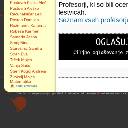
Pustovrh Fizika Aleš
Profesorji, ki so bili oc
Pustovrh Aleško
lestvicah.
Računalničar Lep
Seznam vseh profesorjev
Rostan Damijan
Rožmanec Katarina
Rubeša Karmen
Samarin Jasna
Smej Nina
Starešinič Sandra
Strah Eva
Trček Mojca
Vanja Sašo
Štern Kogoj Andreja
Žvokelj Mojca
Matematika
dodaj profesorja
Vsebino strani prispevajo uporabniki in ni nujno delo avtorjev strani. Avtorji strani z