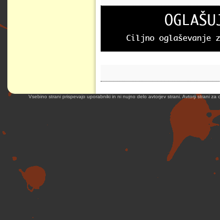
Vsebino strani prispevajo uporabniki in ni nujno delo avtorjev strani. Avtorji strani z