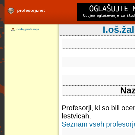
profesorji.net
I.oš.ža
dodaj profesorja
Naz
Profesorji, ki so bili oc
lestvicah.
Seznam vseh profesorjev