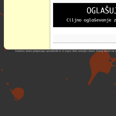
Vsebino strani prispevajo uporabniki in ni nujno delo avtorjev strani. Avtorji strani z