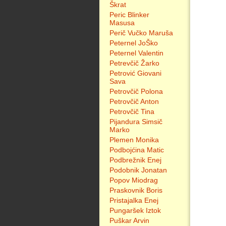
Škrat
Peric Blinker
Masusa
Perič Vučko Maruša
Peternel JoŠko
Peternel Valentin
Petrevčič Žarko
Petrović Giovani
Sava
Petrovčič Polona
Petrovčič Anton
Petrovčič Tina
Pijandura Simsič
Marko
Plemen Monika
Podbojćina Matic
Podbrežnik Enej
Podobnik Jonatan
Popov Miodrag
Praskovnik Boris
Pristajalka Enej
Pungaršek Iztok
Puškar Arvin