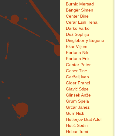
Burnic Mersad
Bángër Šimen
Center Bine
Cerar Esih Irena
Darko Varko
Dež Sophija
Dingleberry Eugene
Ekar Viljem
Fortuna Nik
Fortuna Erik
Gantar Peter
Gaser Tine
Gerželj Ivan
Gider Franci
Glavić Stipe
Glinšek Anže
Grum Špela
Grčar Janez
Gurr Nick
Hetlerjov Brat Adolf
Hotić Sedin
Hribar Tomi