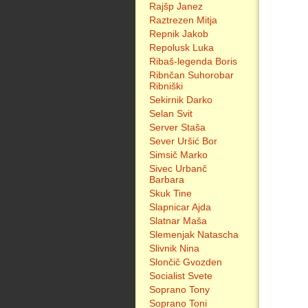
Rajšp Janez
Raztrezen Mitja
Repnik Jakob
Repolusk Luka
Ribaš-legenda Boris
Ribnčan Suhorobar
Ribniški
Sekirnik Darko
Selan Svit
Server Staša
Sever Uršić Bor
Simsič Marko
Sivec Urbanč
Barbara
Skuk Tine
Slapnicar Ajda
Slatnar Maša
Slemenjak Natascha
Slivnik Nina
Slončič Gvozden
Socialist Svete
Soprano Tony
Soprano Toni