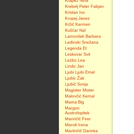
Krapež Nina
Krebelj Peter Fabjan
Kristan Ivo
Kropej Janez
Kržič Karmen
Kuščar Nal
Lamovšek Barbara
Ledinski Snežana
Legenda Et
Leskovar Svit
Lezbo Lea
Lindic Jan
Ljubi Ljubi Emel
Ljubic Žak
Ljubič Sonja
Magister Mister
Malovčić Kemal
Mama Big
Margon
Austrolopitek
Marinčič Firer
Marolt Irena
Martinčič Darinka