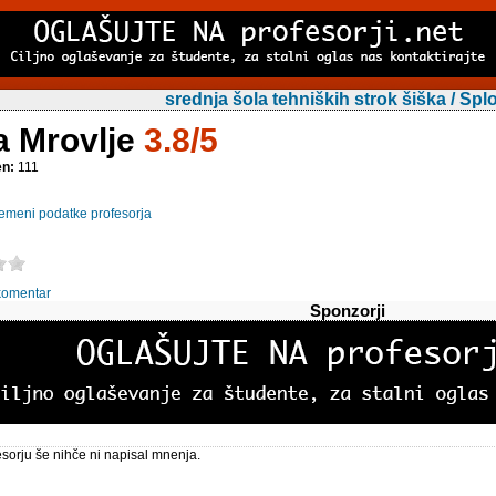
srednja šola tehniških strok šiška / Sp
a Mrovlje
3.8/5
en:
111
emeni podatke profesorja
komentar
Sponzorji
sorju še nihče ni napisal mnenja.