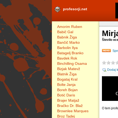
profesorji.net
Amorim Ruben
Mirj
Babič Gal
Babnik Žiga
Število oc
Bančič Marko
Barbolin Ilya
Spr
Batagelj Branko
Bavdek Rok
Binchilling Osama
Bizjak Matevž
Dodaj 
Blatnik Žiga
Bogataj Kral
Bolte Janja
Boreh Bojan
Botić Daris
Brajer Matjaž
Bračko Dr. Blaž
O tem profe
Brownlee Marques
Broz Tadej