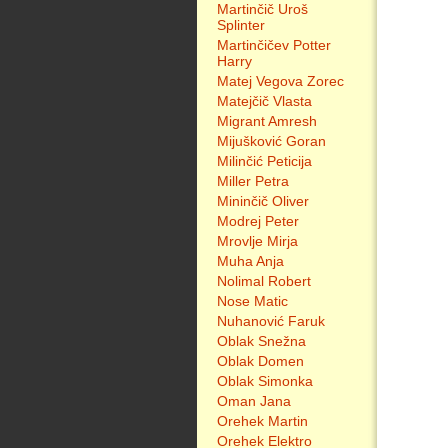
Martinčič Uroš
Splinter
Martinčičev Potter
Harry
Matej Vegova Zorec
Matejčič Vlasta
Migrant Amresh
Mijušković Goran
Milinčić Peticija
Miller Petra
Mininčič Oliver
Modrej Peter
Mrovlje Mirja
Muha Anja
Nolimal Robert
Nose Matic
Nuhanović Faruk
Oblak Snežna
Oblak Domen
Oblak Simonka
Oman Jana
Orehek Martin
Orehek Elektro