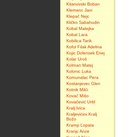
Kitanovski Boban
Klemenc Jani
Klepač Nejc
Kličko Sabahudin
Kobal Matejka
Kobal Lara
Kobilica Tarik
Kofol Filak Adelina
Kojic Dolensek Enej
Kolar Uroš
Kolman Matej
Kolonic Luka
Komunalac Pera
Kostanjevec Glen
Kotnik Milći
Kovač Mišo
Kovačević Urbl
Kralj Ivica
Kraljevićev Kralj
Božo
Kramp Lopata
Kranjc Anze