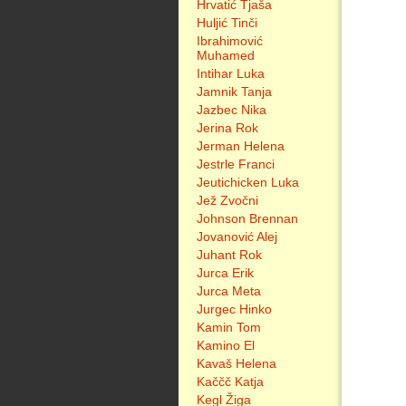
Hrvatić Tjaša
Huljić Tinči
Ibrahimović
Muhamed
Intihar Luka
Jamnik Tanja
Jazbec Nika
Jerina Rok
Jerman Helena
Jestrle Franci
Jeutichicken Luka
Jež Zvočni
Johnson Brennan
Jovanović Alej
Juhant Rok
Jurca Erik
Jurca Meta
Jurgec Hinko
Kamin Tom
Kamino El
Kavaš Helena
Kaččč Katja
Kegl Žiga