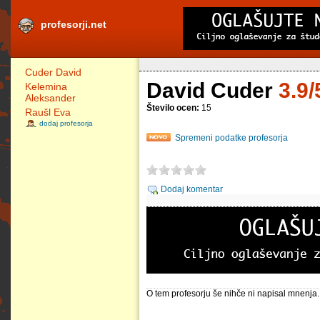
profesorji.net
Cuder David
David Cuder
3.9/
Kelemina
Aleksander
Število ocen:
15
Raušl Eva
dodaj profesorja
Spremeni podatke profesorja
Dodaj komentar
O tem profesorju še nihče ni napisal mnenja.