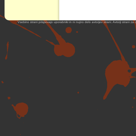
Vsebino strani prispevajo uporabniki in ni nujno delo avtorjev strani. Avtorji strani z