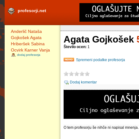
profesorji.net
Anderlič Nataša
Agata Gojkošek
Gojkošek Agata
Hriberšek Sabina
Število ocen:
1
Ocvirk Karner Vanja
dodaj profesorja
Spremeni podatke profesorja
Dodaj komentar
O tem profesorju še nihče ni napisal mnenja.