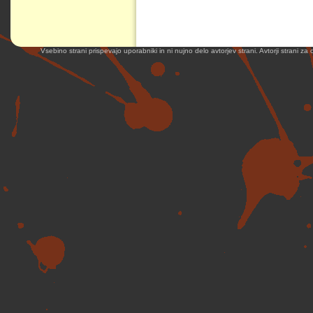
Vsebino strani prispevajo uporabniki in ni nujno delo avtorjev strani. Avtorji strani z