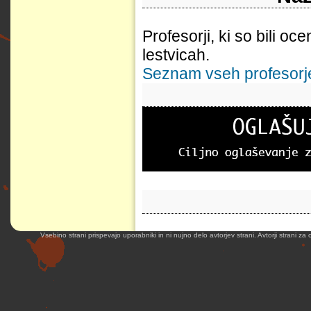
Profesorji, ki so bili oc
lestvicah.
Seznam vseh profesorjev
Vsebino strani prispevajo uporabniki in ni nujno delo avtorjev strani. Avtorji strani z