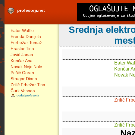
profesorji.net
Srednja elektr
Eater Waffle
Erenda Danijela
mest
Ferbežar Tomaž
Hrastar Tina
Jović Janaa
Končar Ana
Eater Waf
Novak Nejc Nole
Končar A
Pešić Goran
Novak Ne
Strugar Diana
Zrilič Frbežar Tina
Čurk Vesnaa
dodaj profesorja
Zrilič Frb
Zrilič Frb
Naz