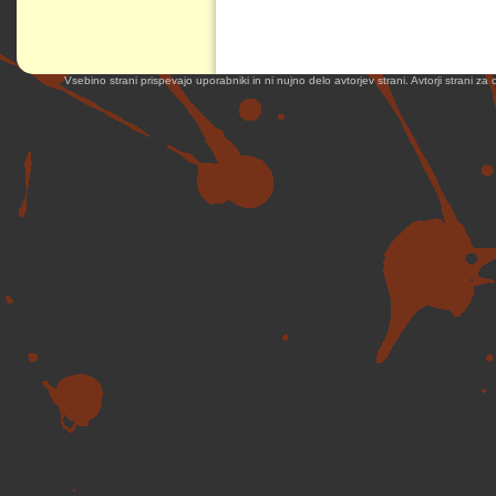
Vsebino strani prispevajo uporabniki in ni nujno delo avtorjev strani. Avtorji strani z