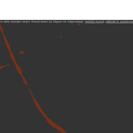
no delo avtorjev strani. Avtorji strani za objave ne odgovarjajo.
splošni pogoji
,
piškotki in zasebnos