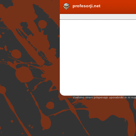
profesorji.net
Vsebino strani prispevajo uporabniki in ni nuj