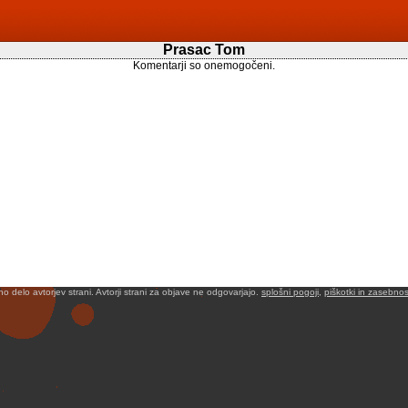
Prasac Tom
Komentarji so onemogočeni.
no delo avtorjev strani. Avtorji strani za objave ne odgovarjajo.
splošni pogoji
,
piškotki in zasebnos