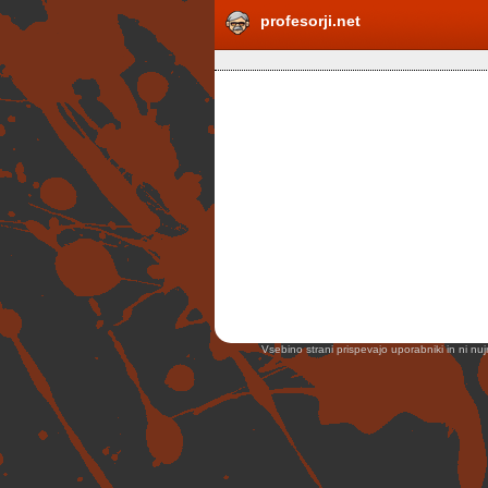
profesorji.net
Vsebino strani prispevajo uporabniki in ni nuj