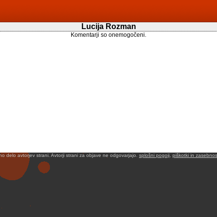
Lucija Rozman
Komentarji so onemogočeni.
no delo avtorjev strani. Avtorji strani za objave ne odgovarjajo.
splošni pogoji
,
piškotki in zasebnos