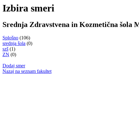
Izbira smeri
Srednja Zdravstvena in Kozmetična šola 
Splošno
(106)
srednja šola
(0)
szš
(1)
ZN
(0)
Dodaj smer
Nazaj na seznam fakultet