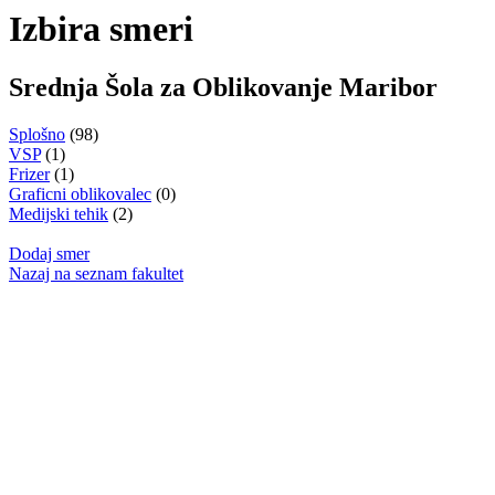
Izbira smeri
Srednja Šola za Oblikovanje Maribor
Splošno
(98)
VSP
(1)
Frizer
(1)
Graficni oblikovalec
(0)
Medijski tehik
(2)
Dodaj smer
Nazaj na seznam fakultet