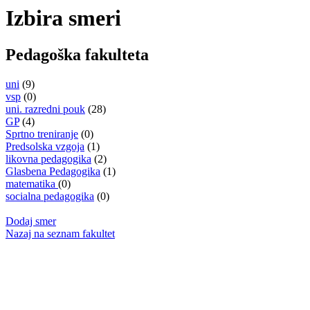
Izbira smeri
Pedagoška fakulteta
uni
(9)
vsp
(0)
uni. razredni pouk
(28)
GP
(4)
Sprtno treniranje
(0)
Predsolska vzgoja
(1)
likovna pedagogika
(2)
Glasbena Pedagogika
(1)
matematika
(0)
socialna pedagogika
(0)
Dodaj smer
Nazaj na seznam fakultet