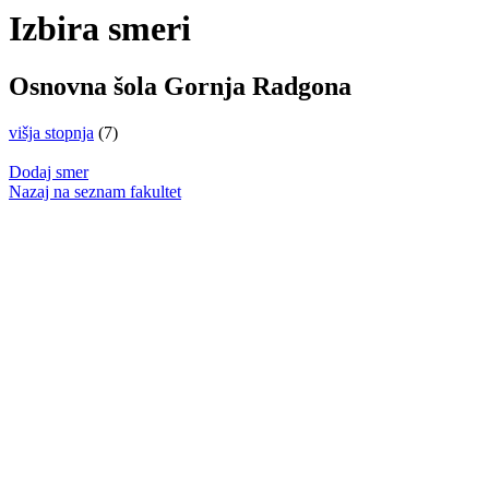
Izbira smeri
Osnovna šola Gornja Radgona
višja stopnja
(7)
Dodaj smer
Nazaj na seznam fakultet