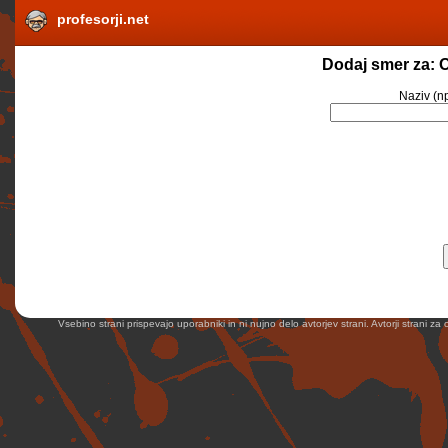
profesorji.net
Dodaj smer za: 
Naziv
(np
Vsebino strani prispevajo uporabniki in ni nujno delo avtorjev strani. Avtorji strani z