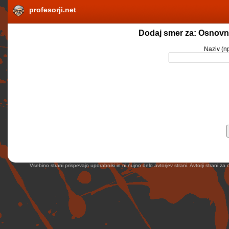
profesorji.net
Dodaj smer za: Osnovna
Naziv
(np
Vsebino strani prispevajo uporabniki in ni nujno delo avtorjev strani. Avtorji strani z