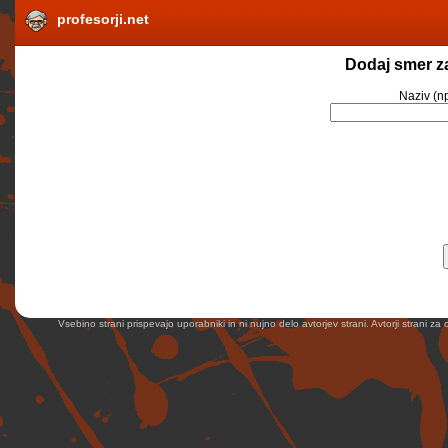
profesorji.net
Dodaj smer z
Naziv
(np
Vsebino strani prispevajo uporabniki in ni nujno delo avtorjev strani. Avtorji strani z