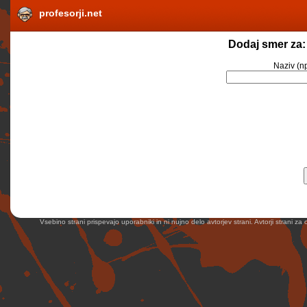
profesorji.net
Dodaj smer za:
Naziv
(np
Vsebino strani prispevajo uporabniki in ni nujno delo avtorjev strani. Avtorji strani z