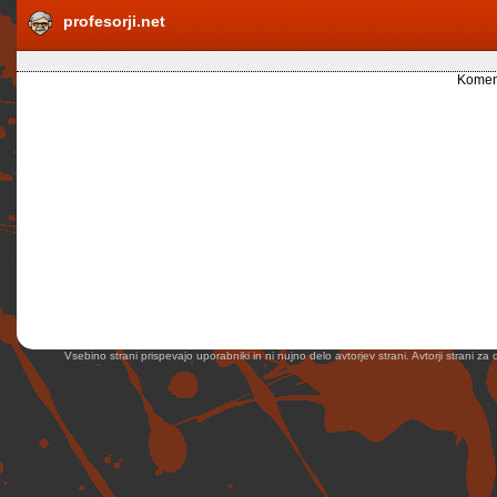
profesorji.net
Koment
Vsebino strani prispevajo uporabniki in ni nujno delo avtorjev strani. Avtorji strani z