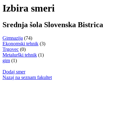
Izbira smeri
Srednja šola Slovenska Bistrica
Gimnazija
(74)
Ekonomski tehnik
(3)
Trgovec
(0)
Metalurški tehnik
(1)
gim
(1)
Dodaj smer
Nazaj na seznam fakultet