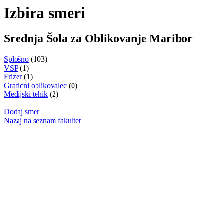
Izbira smeri
Srednja Šola za Oblikovanje Maribor
Splošno
(103)
VSP
(1)
Frizer
(1)
Graficni oblikovalec
(0)
Medijski tehik
(2)
Dodaj smer
Nazaj na seznam fakultet