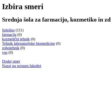
Izbira smeri
Srednja šola za farmacijo, kozmetiko in z
Splošno
(111)
farmacija
(0)
kozmetični tehnik
(0)
Tehnik laboratorijske biomedicine
(0)
zobotehnik
(0)
vsp
(0)
Dodaj smer
Nazaj na seznam fakultet