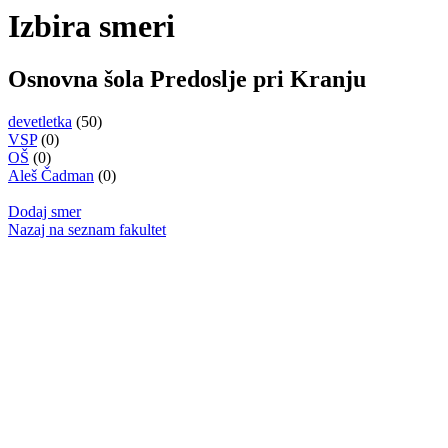
Izbira smeri
Osnovna šola Predoslje pri Kranju
devetletka
(50)
VSP
(0)
OŠ
(0)
Aleš Čadman
(0)
Dodaj smer
Nazaj na seznam fakultet