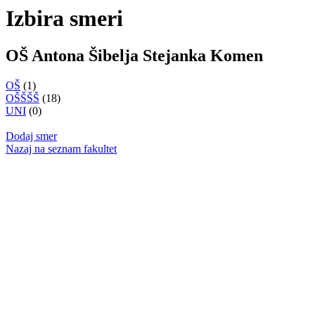
Izbira smeri
OŠ Antona Šibelja Stejanka Komen
OŠ
(1)
OŠŠŠŠ
(18)
UNI
(0)
Dodaj smer
Nazaj na seznam fakultet