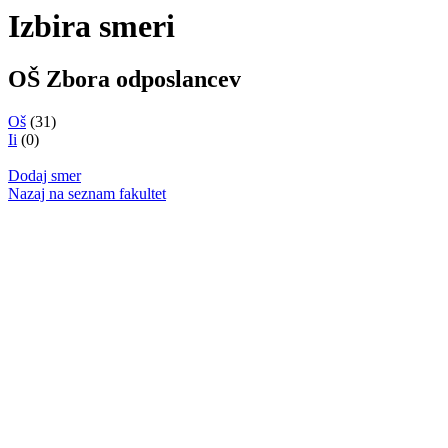
Izbira smeri
OŠ Zbora odposlancev
Oš
(31)
Ii
(0)
Dodaj smer
Nazaj na seznam fakultet