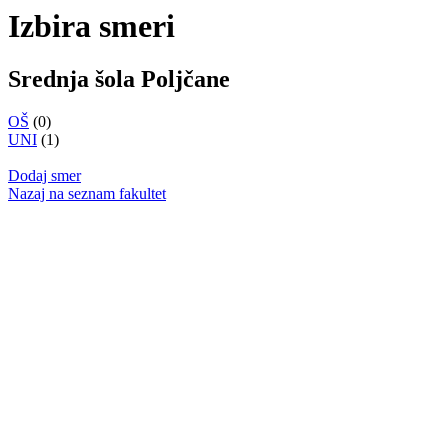
Izbira smeri
Srednja šola Poljčane
OŠ
(0)
UNI
(1)
Dodaj smer
Nazaj na seznam fakultet