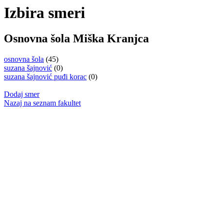
Izbira smeri
Osnovna šola Miška Kranjca
osnovna šola
(45)
suzana šajnović
(0)
suzana šajnović puđi korac
(0)
Dodaj smer
Nazaj na seznam fakultet