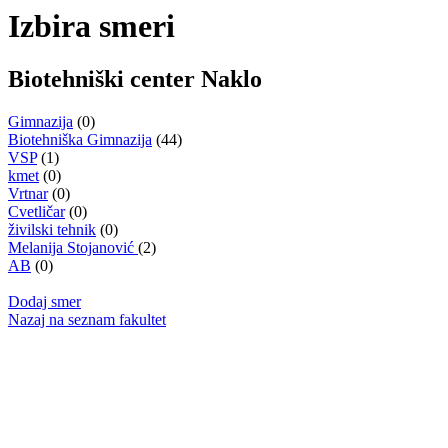
Izbira smeri
Biotehniški center Naklo
Gimnazija
(0)
Biotehniška Gimnazija
(44)
VSP
(1)
kmet
(0)
Vrtnar
(0)
Cvetličar
(0)
živilski tehnik
(0)
Melanija Stojanović
(2)
AB
(0)
Dodaj smer
Nazaj na seznam fakultet