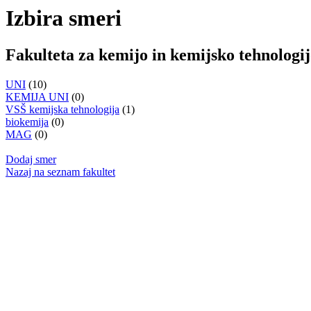
Izbira smeri
Fakulteta za kemijo in kemijsko tehnologi
UNI
(10)
KEMIJA UNI
(0)
VSŠ kemijska tehnologija
(1)
biokemija
(0)
MAG
(0)
Dodaj smer
Nazaj na seznam fakultet