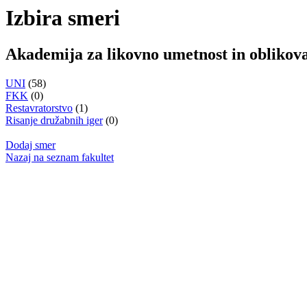
Izbira smeri
Akademija za likovno umetnost in oblikov
UNI
(58)
FKK
(0)
Restavratorstvo
(1)
Risanje družabnih iger
(0)
Dodaj smer
Nazaj na seznam fakultet